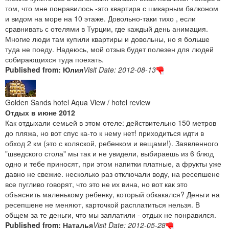
том, что мне понравилось -это квартира с шикарным балконом
и видом на море на 10 этаже. Довольно-таки тихо , если
сравнивать с отелями в Турции, где каждый день анимация.
Многие люди там купили квартиры и довольны, но я больше
туда не поеду. Надеюсь, мой отзыв будет полезен для людей
собирающихся туда поехать.
Published from: Юлия
Visit Date: 2012-08-13
Golden Sands hotel Aqua View / hotel review
Отдых в июне 2012
Как отдыхали семьей в этом отеле: действительно 150 метров
до пляжа, но вот спус ка-то к нему нет! приходиться идти в
обход 2 км (это с коляской, ребенком и вещами!). Заявленного
"шведского стола" мы так и не увидели, выбираешь из 6 блюд
одно и тебе приносят, при этом напитки платные, а фрукты уже
давно не свежие. несколько раз отключали воду, на ресепшене
все пугливо говорят, что это не их вина, но вот как это
объяснить маленькому ребенку, который обкакался? Деньги на
ресепшене не меняют, карточкой расплатиться нельзя. В
общем за те деньги, что мы заплатили - отдых не понравился.
Published from: Наталья
Visit Date: 2012-05-28