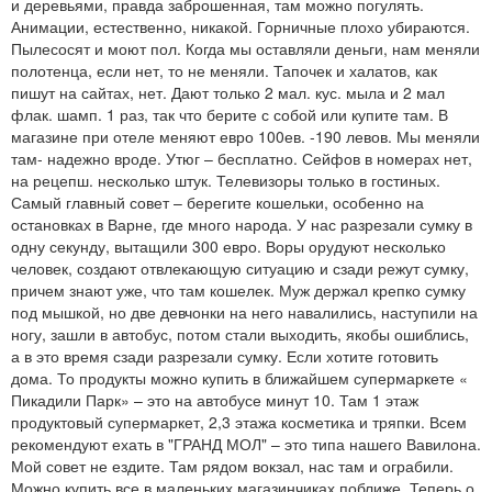
и деревьями, правда заброшенная, там можно погулять.
Анимации, естественно, никакой. Горничные плохо убираются.
Пылесосят и моют пол. Когда мы оставляли деньги, нам меняли
полотенца, если нет, то не меняли. Тапочек и халатов, как
пишут на сайтах, нет. Дают только 2 мал. кус. мыла и 2 мал
флак. шамп. 1 раз, так что берите с собой или купите там. В
магазине при отеле меняют евро 100ев. -190 левов. Мы меняли
там- надежно вроде. Утюг – бесплатно. Сейфов в номерах нет,
на рецепш. несколько штук. Телевизоры только в гостиных.
Самый главный совет – берегите кошельки, особенно на
остановках в Варне, где много народа. У нас разрезали сумку в
одну секунду, вытащили 300 евро. Воры орудуют несколько
человек, создают отвлекающую ситуацию и сзади режут сумку,
причем знают уже, что там кошелек. Муж держал крепко сумку
под мышкой, но две девчонки на него навалились, наступили на
ногу, зашли в автобус, потом стали выходить, якобы ошиблись,
а в это время сзади разрезали сумку. Если хотите готовить
дома. То продукты можно купить в ближайшем супермаркете «
Пикадили Парк» – это на автобусе минут 10. Там 1 этаж
продуктовый супермаркет, 2,3 этажа косметика и тряпки. Всем
рекомендуют ехать в "ГРАНД МОЛ" – это типа нашего Вавилона.
Мой совет не ездите. Там рядом вокзал, нас там и ограбили.
Можно купить все в маленьких магазинчиках поближе. Теперь о