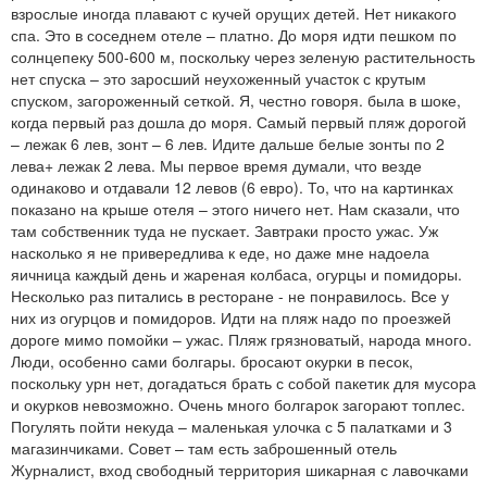
взрослые иногда плавают с кучей орущих детей. Нет никакого
спа. Это в соседнем отеле – платно. До моря идти пешком по
солнцепеку 500-600 м, поскольку через зеленую растительность
нет спуска – это заросший неухоженный участок с крутым
спуском, загороженный сеткой. Я, честно говоря. была в шоке,
когда первый раз дошла до моря. Самый первый пляж дорогой
– лежак 6 лев, зонт – 6 лев. Идите дальше белые зонты по 2
лева+ лежак 2 лева. Мы первое время думали, что везде
одинаково и отдавали 12 левов (6 евро). То, что на картинках
показано на крыше отеля – этого ничего нет. Нам сказали, что
там собственник туда не пускает. Завтраки просто ужас. Уж
насколько я не привередлива к еде, но даже мне надоела
яичница каждый день и жареная колбаса, огурцы и помидоры.
Несколько раз питались в ресторане - не понравилось. Все у
них из огурцов и помидоров. Идти на пляж надо по проезжей
дороге мимо помойки – ужас. Пляж грязноватый, народа много.
Люди, особенно сами болгары. бросают окурки в песок,
поскольку урн нет, догадаться брать с собой пакетик для мусора
и окурков невозможно. Очень много болгарок загорают топлес.
Погулять пойти некуда – маленькая улочка с 5 палатками и 3
магазинчиками. Совет – там есть заброшенный отель
Журналист, вход свободный территория шикарная с лавочками