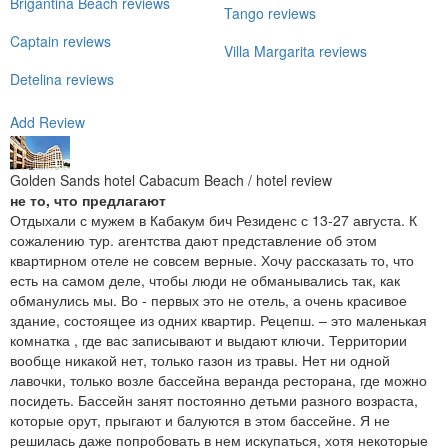
Brigantina Beach reviews
Tango reviews
Captain reviews
Villa Margarita reviews
Detelina reviews
Add Review
Golden Sands hotel Cabacum Beach / hotel review
не то, что предлагают
Отдыхали с мужем в Кабакум бич Резиденс с 13-27 августа. К
сожалению тур. агентства дают представление об этом
квартирном отеле не совсем верные. Хочу рассказать то, что
есть на самом деле, чтобы люди не обманывались так, как
обманулись мы. Во - первых это не отель, а очень красивое
здание, состоящее из одних квартир. Рецепш. – это маленькая
комнатка , где вас записывают и выдают ключи. Территории
вообще никакой нет, только газон из травы. Нет ни одной
лавочки, только возле бассейна веранда ресторана, где можно
посидеть. Бассейн занят постоянно детьми разного возраста,
которые орут, прыгают и балуются в этом бассейне. Я не
решилась даже попробовать в нем искупаться, хотя некоторые