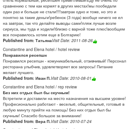
отель нормальный, ресепшен приветливый!Еду не очень по
сравнению с тем как кормят в других местах!мы пообедали
один раз и больше не стали!!!!завтрак одно и тоже, но это и
понятно за такие деньги!ребенок (3 года) вообще ничего не ел
на завтрак, так что делайте выводы сами!пляж лучше возле
сириуса, мы туда и ходили!близко с варной тоже плюс!вообщем
все понравилось хотим еще в Болгарию!
Published from: Татьяна
Visit Date: 2011-08-26
Constantine and Elena hotel / hotel review
Понравился ресепшн
Понравился ресепшн - комуникабельный, отзивчивый! Персонал
ресторана улыбчив, удовлетворяет все запросы! Питание
желает лучшего.
Published from: Иван П.
Visit Date: 2010-08-01
Constantine and Elena hotel / rep review
Без них отдых был бы скучным!
Встретили и доставили на место назначения на высшем уровне!
Професионально работают - веселыe, общительныe, готовыe в
любую минуту прийти на помощь! Без них отдых был бы
скучным! Спасибо большое за внимание!
Published from: Вера П.
Visit Date: 2010-07-24