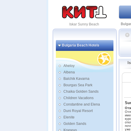
Bulgar
Iskar Sunny Beach
Bulgaria Beach Hotels
Barce
Helen
I
Helen
Aheloy
Helena
Albena
Imperi
Balchik Kavarna
RIU P
Bourgas Sea Park
Beac
Chaika Golden Sands
Alba
Children Vacations
Aroni
Sun
Constantine and Elena
Avalo
Отз
Duni Royal Resort
Avenu
Отл
име
Elenite
Belle
кур
оте
Best 
Golden Sands
поч
Premi
уже
Kranevo