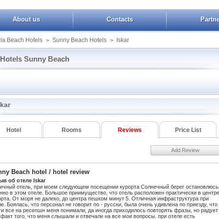
About us
Contacts
Partn
ia Beach Hotels
Sunny Beach Hotels
Iskar
>
>
Hotels Sunny Beach
Grand Oasis
Viand
Korona
lo Royal Beach
Grand Victoria
Wela
Kuban
a Park
Grenada
Yavor Palace
Lira
skar
a Sands
Hrizantema
Zornica Residence
Nessebar Beach
 VIP Villas
HVD Bor
Palace
al Palace
Aktinia
Iberostar Sunny Beach
Park Htl Continenta
Hotel
Rooms
Reviews
Price List
alace Sunny
Amaris
Jeravi Beach
Pomorie Sun
h
Arda
Karolina
Privileg
Add Review
Augusta
Kiparisite
Regina
Avliga Beach
Kotva
Riagor
a Beach
ny Beach hotel / hotel review
Bahami Residence
Laguna Park
Riva
n
ыв об отеле Iskar
Baikal
Lion Sunny Beach
Sea Breeze
e Deluxe
ичный отель, при моем следующем посещении курорта Солнечный берег остановлюсь
Balaton
Longoza
Selena Comlpex
нно в этом отеле. Большое приимущество, что отель расположен практически в центр
vue
орта. От моря не далеко, до центра пешком минут 5. Отличная инфраструктура при
Black Sea
Majestic
Shipka Beach
ле. Боялась, что персонал не говорит по - русски, была очень удивлена по приезду, что
Western PLUS
Bohemi
ти все на ресепшн меня понимали, да иногда приходилось повторять фразы, но радует
Maria Revas
Slavyanski
um Inn
 факт того, что меня слышали и отвечали на все мои вопросы. при отеле есть
Calypso