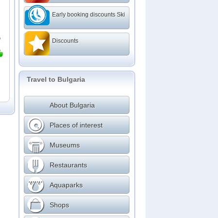
Early booking discounts Ski
о
Discounts
Travel to Bulgaria
About Bulgaria
Places of interest
Museums
Restaurants
Aquaparks
Shops