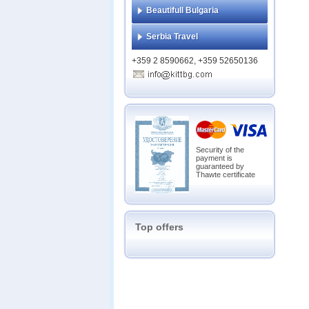
Beautifull Bulgaria
Serbia Travel
+359 2 8590662, +359 52650136
Security of the
payment is
guaranteed by
Thawte certificate
Top offers