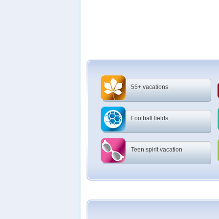
55+ vacations
Football fields
Teen spirit vacation