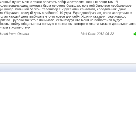
Marlin Beach
Sredetz
earl
менный пункт, можно также оплатить сейф и оставлять ценные вещи там. Я
ешествовала одна, комната была не очень большая, но в ней было все необходимое:
Continental Prima
Marvel
St Valentine
s Beach
диционер, большой балкон, телевизор с 2 русскими каналами, холодильник, даже
Delfin
Melia Sunny Beach
The Hill Club
ио.Убирались каждый день в районе 9-10 утра. Еда однообразная, но ее ассортимент
a Beach Resort
волял каждый день выбирать что-то новое для себя. Хозяин сказали тоже хорошо
Deva
Mercury
Tia Maria
alimera Imperial
орит по - русски так что я понимала, если вздруг кто меня не поймет или будут
Empera Hotel
t
блемы, пойду общаться на прямую с хозяином, которого кстати также я довольно част
Metropol
Trakia Garden
ечала в холле отеля.
Esperanto
Hotel Strandja
MPM Astoria
Trakia Hotel
lished from: Оксана
Visit Date: 2012-06-22
Gardenia Hills
sseum
Neptun Beach
Villa Bora
Glarus
r
Nobel
Yalta Complex
Gold Pearl
lub Hotel Sunny
Planeta Hotel and Aqua
Yantra
h
Park
Holiday Fort Golf Club
Yavor Central
ond
RIU Helios
Iskar
v
RIU Helios Paradise
Ivana Palace
Boulevard Boutique
Hotel
e Hotel and
Riva Park
Kalofer
o
Continental
Smartline Meridian Hotel
Karlovo
a
Sunset
Kokiche
Tiara Beach
a M
Booking Sunny Beach
Trakia Plaza
ngo SB
m
s
 Hotel Sunny
h