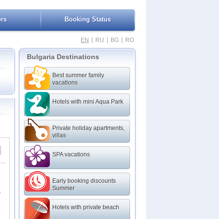
ers
Booking Status
|
|
|
EN
RU
BG
RO
Bulgaria Destinations
Best summer family
vacations
Hotels with mini Aqua Park
l
Private holiday apartments,
villas
SPA vacations
Early booking discounts
Summer
е
Hotels with private beach