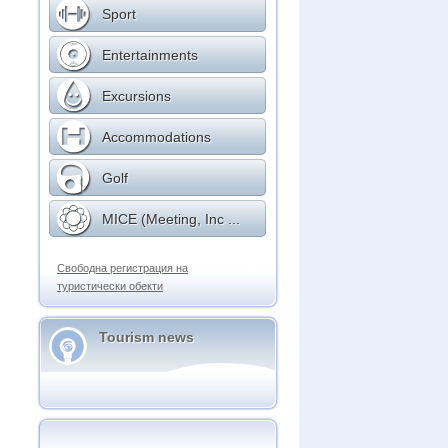
Sport
Entertainments
Excursions
Accommodations
Golf
MICE (Meeting, Inc ...
Свободна регистрация на
туристически обекти
Tourism news