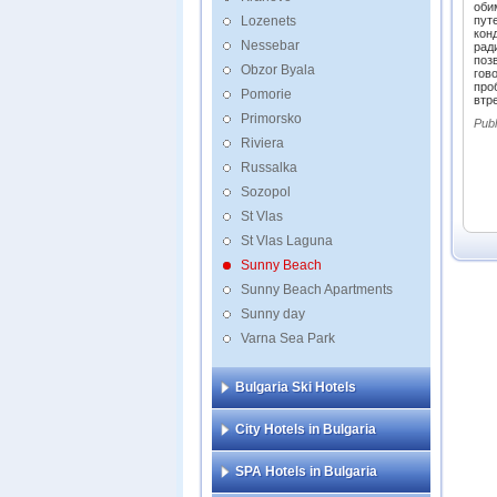
Blue P
оби
Lozenets
пут
Burga
кон
Nessebar
рад
Chaik
поз
Obzor Byala
Club C
гов
Resor
про
Pomorie
втр
CLUB 
Primorsko
Pub
Colo
Riviera
Condo
Russalka
DAS C
Beac
Sozopol
Diam
St Vlas
Duna
St Vlas Laguna
Europ
Casin
Sunny Beach
Evrik
Sunny Beach Apartments
Fenix
Sunny day
Fiest
Varna Sea Park
Flami
Foru
Bulgaria Ski Hotels
Globu
Grand
Beac
City Hotels in Bulgaria
SPA Hotels in Bulgaria