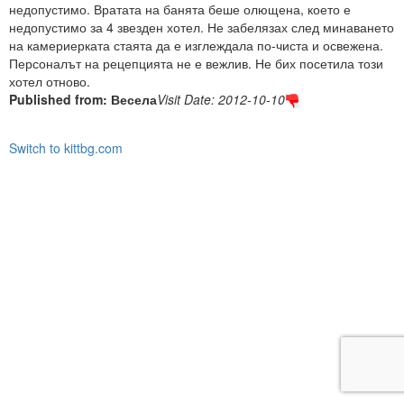
недопустимо. Вратата на банята беше олющена, което е
недопустимо за 4 звезден хотел. Не забелязах след минаването
на камериерката стаята да е изглеждала по-чиста и освежена.
Персоналът на рецепцията не е вежлив. Не бих посетила този
хотел отново.
Published from: Весела
Visit Date: 2012-10-10
Switch to kittbg.com