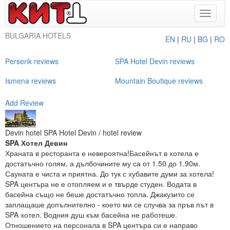
Toggle
navigat
BULGARIA HOTELS
EN
|
RU
|
BG
|
RO
Persenk reviews
SPA Hotel Devin reviews
Ismena reviews
Mountain Boutique reviews
Add Review
Devin hotel SPA Hotel Devin / hotel review
SPA Хотел Девин
Храната в ресторанта е невероятна!Басейнът в хотела е
достатъчно голям, а дълбочините му са от 1.50 до 1.90м.
Сауната е чиста и приятна. До тук с хубавите думи за хотела!
SPA центъра не е отопляем и е твърде студен. Водата в
басейна също не беше достатъчно топла. Джакузито се
заплащаше допълнително - което ми се случва за пръв път в
SPA хотел. Водния душ към басейна не работеше.
Отношението на персонала в SPA центъра си е направо